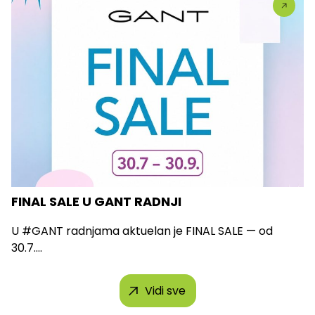
FINAL SALE U GANT RADNJI
U #GANT radnjama aktuelan je FINAL SALE — od
30.7....
Vidi sve