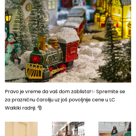
Pravo je vreme da vaš dom zablista!✨ Spremite se
za prazničnu čaroliju uz još povoljnije cene u LC
Waikiki radnji. 🎅