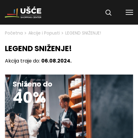
Skip to content
>
>
Početna
Akcije i Popusti
LEGEND SNIŽENJE!
LEGEND SNIŽENJE!
Akcija traje do:
06.08.2024.
Sniženo do
40%