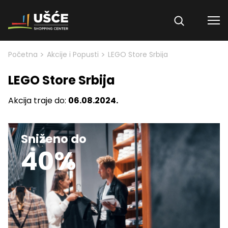
Skip to content
>
>
Početna
Akcije i Popusti
LEGO Store Srbija
LEGO Store Srbija
Akcija traje do:
06.08.2024.
Sniženo do
40%