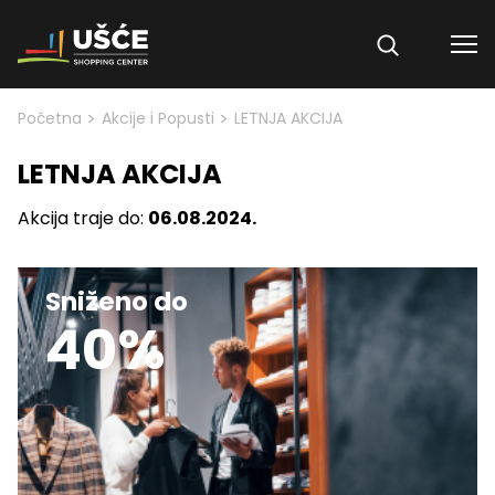
Skip to content
>
>
Početna
Akcije i Popusti
LETNJA AKCIJA
LETNJA AKCIJA
Akcija traje do:
06.08.2024.
Sniženo do
40%