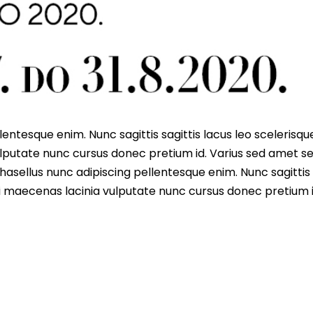
entesque enim. Nunc sagittis sagittis lacus leo scelerisqu
lputate nunc cursus donec pretium id. Varius sed amet s
asellus nunc adipiscing pellentesque enim. Nunc sagittis 
i maecenas lacinia vulputate nunc cursus donec pretium i