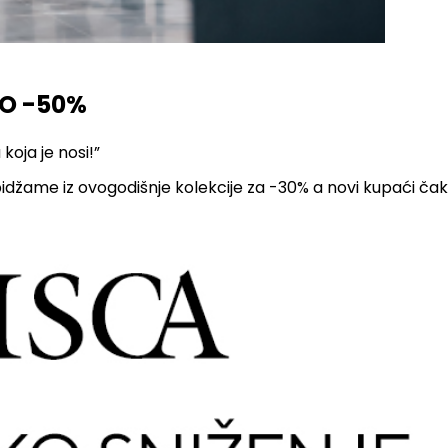
DO -50%
oja je nosi!”
i pidžame iz ovogodišnje kolekcije za -30% a novi kupaći č