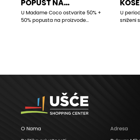
POPUST NA
KOSE
PROIZVODE ZA
LILLY
U Madame Coco ostvarite 50% +
U period
SPAVAĆU SOBU
50% popusta na proizvode...
sniženi 
kose svi
O Nama
Adresa