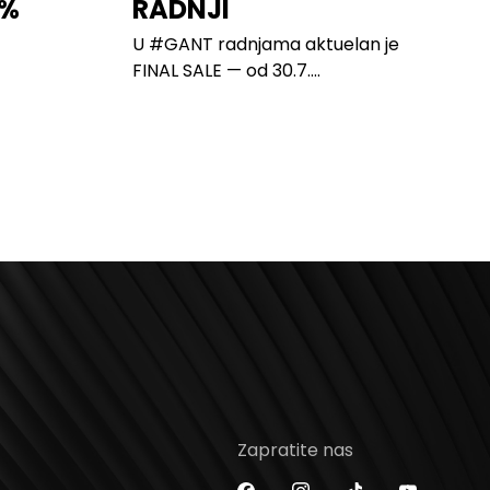
0%
RADNJI
U #GANT radnjama aktuelan je
FINAL SALE — od 30.7....
Zapratite nas