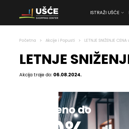
ISTRAŽI UŠĆE
Skip to content
>
>
Početna
Akcije i Popusti
LETNJE SNIŽENJE CENA 
LETNJE SNIŽENJ
Akcija traje do:
06.08.2024.
Sniženo do