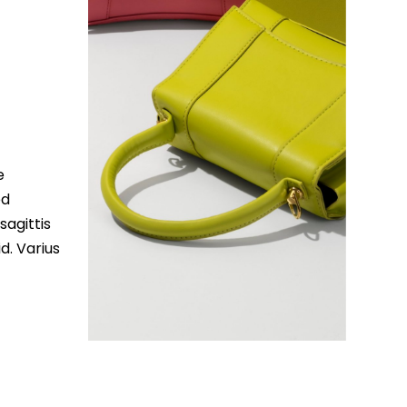
e
ed
sagittis
d. Varius