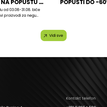
 NA POPUSTU U
POPUSTI DO -6
u od 03.08-31.08. biće
svi proizvodi za negu
h brendova, uključujući...
Vidi sve
Kontakt telefon