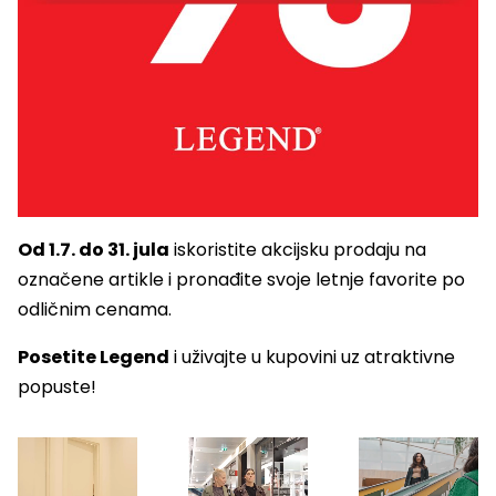
Od 1.7. do 31. jula
iskoristite akcijsku prodaju na
označene artikle i pronađite svoje letnje favorite po
odličnim cenama.
Posetite Legend
i uživajte u kupovini uz atraktivne
popuste!