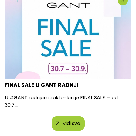
FINAL SALE U GANT RADNJI
U #GANT radnjama aktuelan je FINAL SALE — od
30.7....
Vidi sve