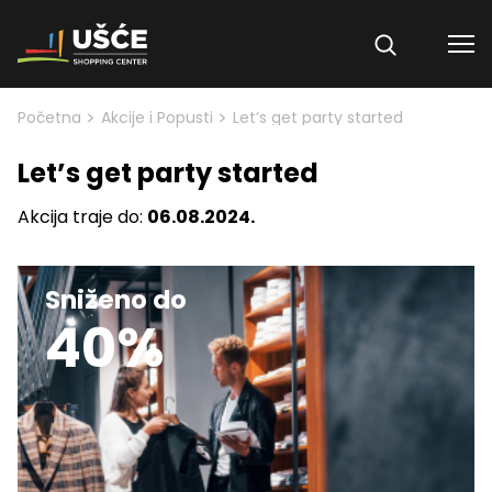
Skip to content
>
>
Početna
Akcije i Popusti
Let’s get party started
Let’s get party started
Akcija traje do:
06.08.2024.
Sniženo do
40%