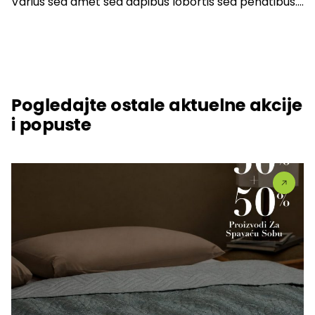
Varius sed amet sed dapibus lobortis sed penatibus….
Pogledajte ostale aktuelne akcije
i popuste