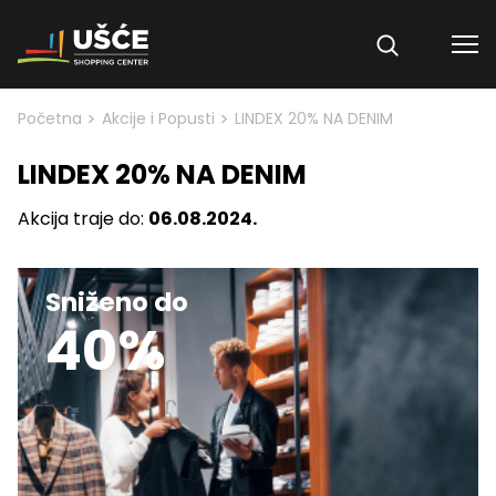
Skip to content
>
>
Početna
Akcije i Popusti
LINDEX 20% NA DENIM
LINDEX 20% NA DENIM
Akcija traje do:
06.08.2024.
Sniženo do
40%