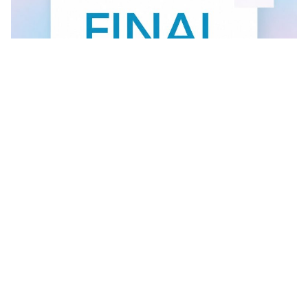
FINAL SALE U GANT RADNJI
U #GANT radnjama aktuelan je FINAL SALE — od
30.7....
Vidi sve