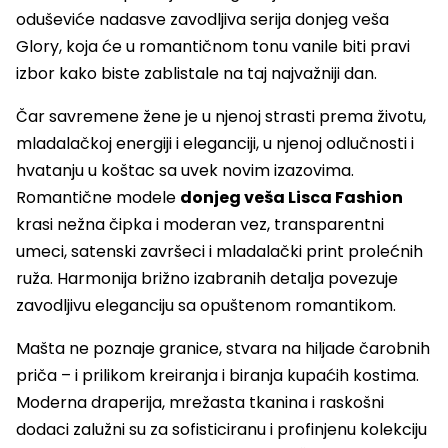
oduševiće nadasve zavodljiva serija donjeg veša
Glory, koja će u romantičnom tonu vanile biti pravi
izbor kako biste zablistale na taj najvažniji dan.
Čar savremene žene je u njenoj strasti prema životu,
mladalačkoj energiji i eleganciji, u njenoj odlučnosti i
hvatanju u koštac sa uvek novim izazovima.
Romantične modele
donjeg veša Lisca Fashion
krasi nežna čipka i moderan vez, transparentni
umeci, satenski završeci i mladalački print prolećnih
ruža. Harmonija brižno izabranih detalja povezuje
zavodljivu eleganciju sa opuštenom romantikom.
Mašta ne poznaje granice, stvara na hiljade čarobnih
priča – i prilikom kreiranja i biranja kupaćih kostima.
Moderna draperija, mrežasta tkanina i raskošni
dodaci zalužni su za sofisticiranu i profinjenu kolekciju