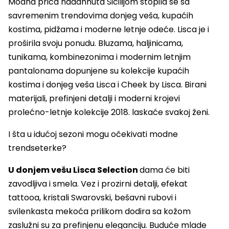
Modna priča nadahnuta Sicilijom stopila se sa
savremenim trendovima donjeg veša, kupaćih
kostima, pidžama i moderne letnje odeće. Lisca je i
proširila svoju ponudu. Bluzama, haljinicama,
tunikama, kombinezonima i modernim letnjim
pantalonama dopunjene su kolekcije kupaćih
kostima i donjeg veša Lisca i Cheek by Lisca. Birani
materijali, prefinjeni detalji i moderni krojevi
prolećno-letnje kolekcije 2018. laskaće svakoj ženi.
I šta u idućoj sezoni mogu očekivati modne
trendseterke?
U donjem vešu Lisca Selection
dama će biti
zavodljiva i smela. Vez i prozirni detalji, efekat
tattooa, kristali Swarovski, bešavni rubovi i
svilenkasta mekoća prilikom dodira sa kožom
zaslužni su za prefinjenu eleganciju. Buduće mlade