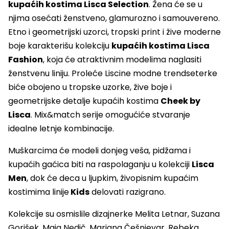
kupaćih kostima Lisca Selection
. Žena će se u
njima osećati ženstveno, glamurozno i samouvereno.
Etno i geometrijski uzorci, tropski print i žive moderne
boje karakterišu kolekciju
kupaćih kostima Lisca
Fashion
, koja će atraktivnim modelima naglasiti
ženstvenu liniju. Proleće Liscine modne trendseterke
biće obojeno u tropske uzorke, žive boje i
geometrijske detalje kupaćih kostima
Cheek by
Lisca
. Mix&match serije omogućiće stvaranje
idealne letnje kombinacije.
Muškarcima će modeli donjeg veša, pidžama i
kupaćih gaćica biti na raspolaganju u kolekciji
Lisca
Men
, dok će deca u ljupkim, živopisnim kupaćim
kostimima linije
Kids
delovati razigrano.
Kolekcije su osmislile dizajnerke Melita Letnar, Suzana
Gorišek, Maja Nedič, Marjana Češnjevar, Rebeka