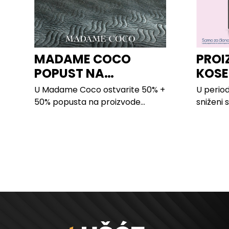
MADAME COCO
PROI
POPUST NA
KOSE
PROIZVODE ZA
LILLY
U Madame Coco ostvarite 50% +
U period
SPAVAĆU SOBU
50% popusta na proizvode...
sniženi 
kose svi