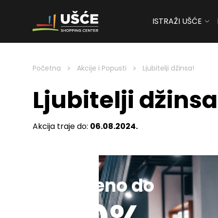
ISTRAŽI UŠĆE
Skip to content
>
>
Početna
Akcije i Popusti
Ljubitelji džinsa!
Ljubitelji džinsa
Akcija traje do:
06.08.2024.
Sniženo do