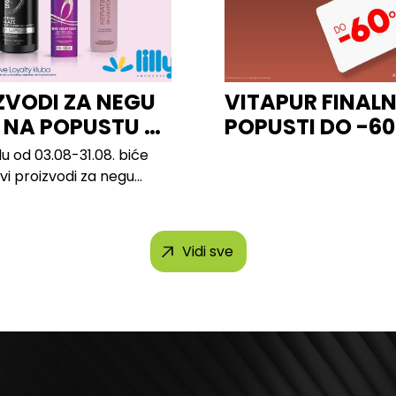
ZVODI ZA NEGU
VITAPUR FINALN
 NA POPUSTU U
POPUSTI DO -6
u od 03.08-31.08. biće
svi proizvodi za negu
h brendova, uključujući...
Vidi sve