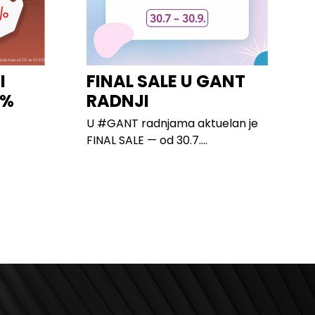
I
FINAL SALE U GANT
0%
RADNJI
U #GANT radnjama aktuelan je
FINAL SALE — od 30.7....