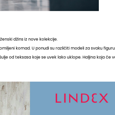
nski džins iz nove kolekcije.
miljeni komad. U ponudi su različiti modeli za svaku figuru
ulje od teksasa koje se uvek lako uklope. Haljina koja će v