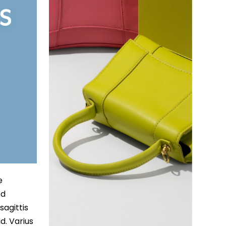
e
ed
sagittis
d. Varius