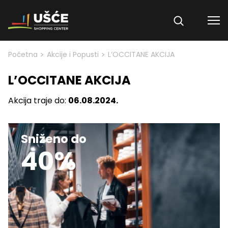
Skip to content
>
>
Početna
Akcije i Popusti
L’OCCITANE AKCIJA
L’OCCITANE AKCIJA
Akcija traje do:
06.08.2024.
Sniženo do
40%