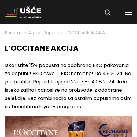
Skip to content
>
>
Početna
Akcije i Popusti
L’OCCITANE AKCIJA
L’OCCITANE AKCIJA
Iskoristite 15% popusta na odabrana EKO pakovanja
za dopunu! EKOloško = EKOnomično! Do 4.8.2024. Ne
propustite! Popust traje od 22.07.- 04.08.2024. ili do
isteka zaliha i odnosi se na proizvode iz odabrane
selekcije. Bez kombinacija sa ostalim popustima osim
sa benefitima loyalty programa.