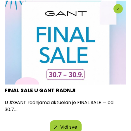
FINAL SALE U GANT RADNJI
U #GANT radnjama aktuelan je FINAL SALE — od
30.7....
Vidi sve