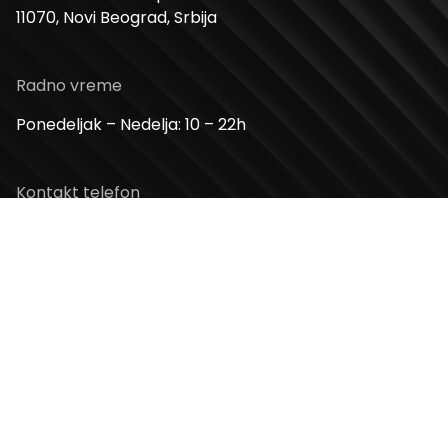
11070, Novi Beograd, Srbija
Radno vreme
Ponedeljak – Nedelja: 10 – 22h
Kontakt telefon
+381 11 2854 580
Email
info@usceshoppingcenter.com
Zapratite nas