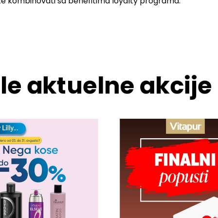
že kombinovati sa benefitima loyalty programa.
le aktuelne akcije