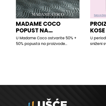
MADAME COCO
PROI
POPUST NA
KOSE
PROIZVODE ZA
LILLY
U Madame Coco ostvarite 50% +
U period
SPAVAĆU SOBU
50% popusta na proizvode...
sniženi s
kose svih