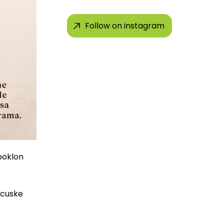
Follow on instagram
 poklon
ncuske