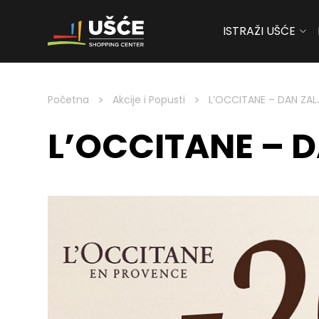
ISTRAŽI UŠĆE
Skip to content
>
>
Početna
Akcije i Popusti
L’OCCITANE – DAN ZAL
L’OCCITANE – 