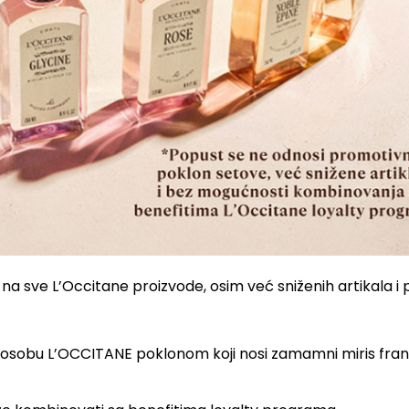
a na sve L’Occitane proizvode, osim već sniženih artikala i
u osobu L’OCCITANE poklonom koji nosi zamamni miris fra