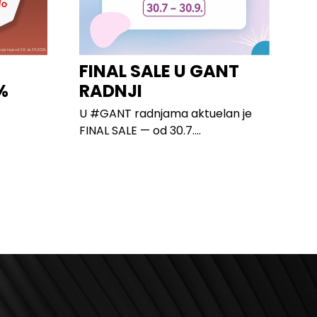
I
FINAL SALE U GANT
%
RADNJI
U #GANT radnjama aktuelan je
FINAL SALE — od 30.7....