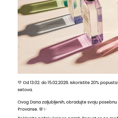
💛 Od 13.02. do 15.02.2026. iskoristite 20% popust
setova.
Ovog Dana zaljubljenih, obradujte svoju posebn
Provanse. 🌸✨