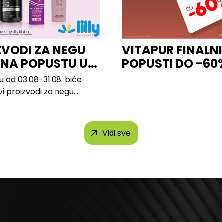
ZVODI ZA NEGU
VITAPUR FINALN
 NA POPUSTU U
POPUSTI DO -60
u od 03.08-31.08. biće
vi proizvodi za negu
 brendova, uključujući...
Vidi sve