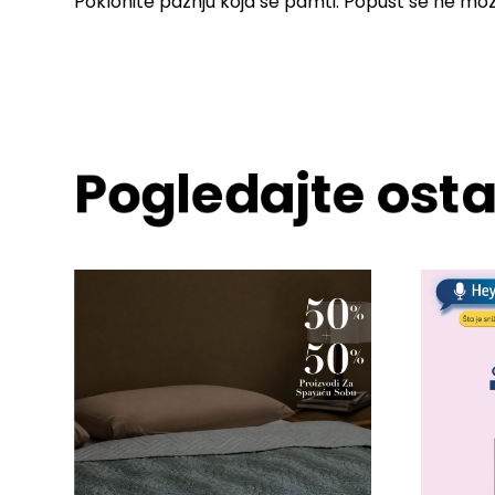
Poklonite pažnju koja se pamti. Popust se ne mo
Pogledajte osta