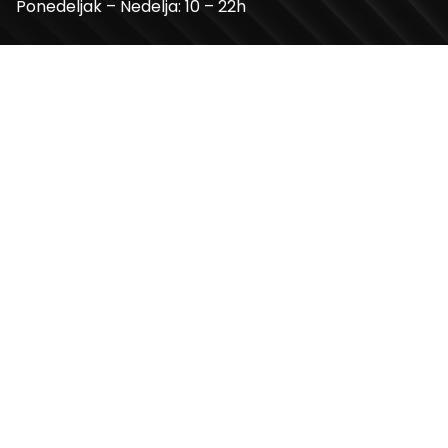
Ponedeljak – Nedelja: 10 – 22h
Kontakt telefon
+381 11 2854 580
Email
info@usceshoppingcenter.com
Zapratite nas
Web Design i Web Development
PopArt Studio
Copyright ©2026 UŠĆE Shopping Center. All Rights