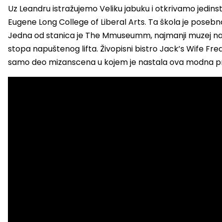
Uz Leandru istražujemo Veliku jabuku i otkrivamo jedi
Eugene Long College of Liberal Arts. Ta škola je posebn
Jedna od stanica je The Mmuseumm, najmanji muzej na s
stopa napuštenog lifta. Živopisni bistro Jack’s Wife Fre
samo deo mizanscena u kojem je nastala ova modna pri