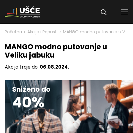
Skip to content
>
>
Početna
Akcije i Popusti
MANGO modno putovanje u Veliku jabuku
MANGO modno putovanje u
Veliku jabuku
Akcija traje do:
06.08.2024.
Sniženo do
40%