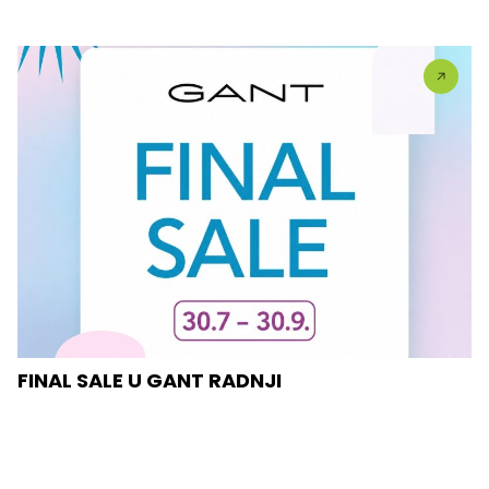
FINAL SALE U GANT RADNJI
U #GANT radnjama aktuelan je FINAL SALE — od
30.7....