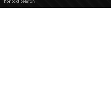
Kontakt telefon
+381 11 2854 580
Email
info@usceshoppingcenter.com
Zapratite nas
Web Design i Web Development
PopArt Studio
Copyright ©2026 UŠĆE Shopping Center. All Rights
Reserved.