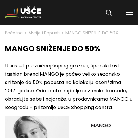
Skip to content
>
>
Početna
Akcije i Popusti
MANGO SNIŽENJE DO 50%
MANGO SNIŽENJE DO 50%
U susret prazničnoj šoping groznici, španski fast
fashion brend MANGO je počeo veliko sezonsko
sniženje do 50% popusta na kolekciju jesen/zima
2017. godine. Odaberite najbolje sezonske komade,
obradujte sebe i najdraže, u prodavnicama MANGO u
Beogradu – prizemlje UŠĆE Shopping centra.