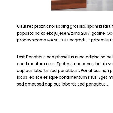
U susret prazničnoj šoping groznici, španski fa
popusta na kolekciju jesen/zima 2017. godine. Od
prodavnicama MANGO u Beogradu – prizemlje U
test Penatibus non phasellus nunc adipiscing pell
condimentum risus. Eget mi maecenas lacinia vu
dapibus lobortis sed penatibus….Penatibus non ph
lacus leo scelerisque condimentum risus. Eget m
sed amet sed dapibus lobortis sed penatibus….