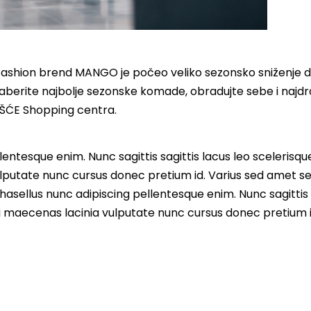
st fashion brend MANGO je počeo veliko sezonsko sniženje 
aberite najbolje sezonske komade, obradujte sebe i najdr
ŠĆE Shopping centra.
entesque enim. Nunc sagittis sagittis lacus leo scelerisqu
lputate nunc cursus donec pretium id. Varius sed amet s
asellus nunc adipiscing pellentesque enim. Nunc sagittis 
i maecenas lacinia vulputate nunc cursus donec pretium i