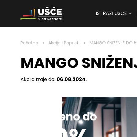
ISTRAŽI UŠĆE
Skip to content
>
>
Početna
Akcije i Popusti
MANGO SNIŽENJE DO 
MANGO SNIŽEN
Akcija traje do:
06.08.2024.
Sniženo do