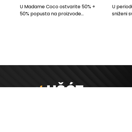
PROIZVODE ZA
LILLY
U Madame Coco ostvarite 50% +
U period
SPAVAĆU SOBU
50% popusta na proizvode...
sniženi s
kose svih
O Nama
Adresa
Politika privatnosti
Bulevar Miha