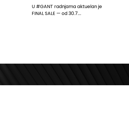
U #GANT radnjama aktuelan je
FINAL SALE — od 30.7....
Zapratite nas