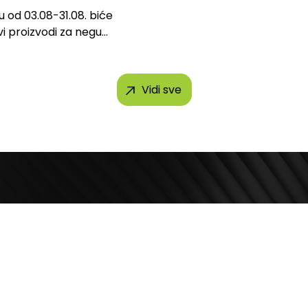
u od 03.08-31.08. biće
vi proizvodi za negu
 brendova, uključujući...
Vidi sve
Kontakt telefon
ila Pupina 4
+381 11 2854 580