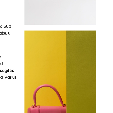
do 50%
aže, u
e
ed
sagittis
d. Varius