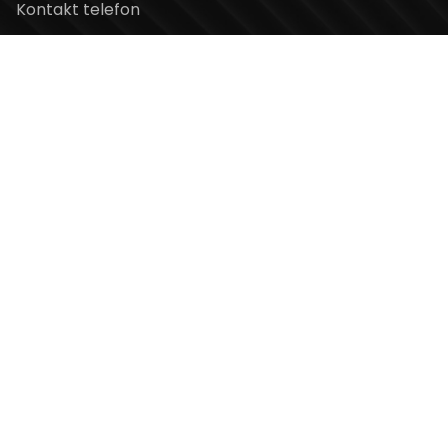
Kontakt telefon
+381 11 2854 580
Email
info@usceshoppingcenter.com
Zapratite nas
Web Design i Web Development
PopArt Studio
Copyright ©2026 UŠĆE Shopping Center. All Rights
Reserved.