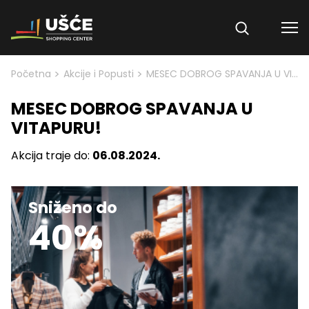
Skip to content
>
>
Početna
Akcije i Popusti
MESEC DOBROG SPAVANJA U VITAPURU!
MESEC DOBROG SPAVANJA U
VITAPURU!
Akcija traje do:
06.08.2024.
Sniženo do
40%