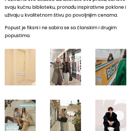
svoju kućnu biblioteku, pronađu inspirativne poklone i
uživaju u kvalitetnom štivu po povoljnijim cenama.
Popust je fiksni i ne sabira se sa članskim i drugim
popustima.