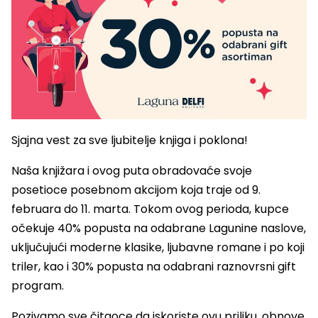
Sjajna vest za sve ljubitelje knjiga i poklona!
Naša knjižara i ovog puta obradovaće svoje
posetioce posebnom akcijom koja traje od 9.
februara do 11. marta. Tokom ovog perioda, kupce
očekuje 40% popusta na odabrane Lagunine naslove,
uključujući moderne klasike, ljubavne romane i po koji
triler, kao i 30% popusta na odabrani raznovrsni gift
program.
Pozivamo sve čitaoce da iskoriste ovu priliku, obnove