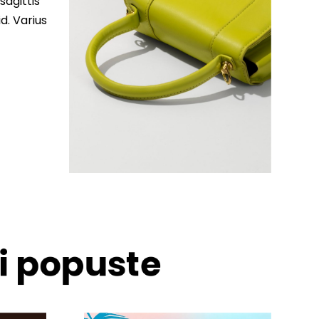
sagittis
d. Varius
 i popuste