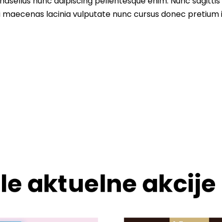
asellus nunc adipiscing pellentesque enim. Nunc sagittis 
i maecenas lacinia vulputate nunc cursus donec pretium i
le aktuelne akcije