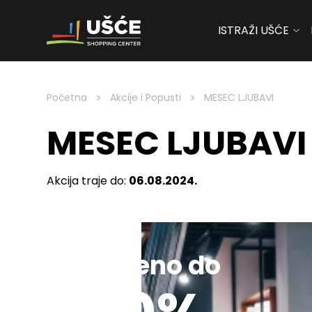
ISTRAŽI UŠĆE
Skip to content
>
>
Početna
Akcije i Popusti
MESEC LJUBAVI
MESEC LJUBAVI
Akcija traje do:
06.08.2024.
Sniženo do