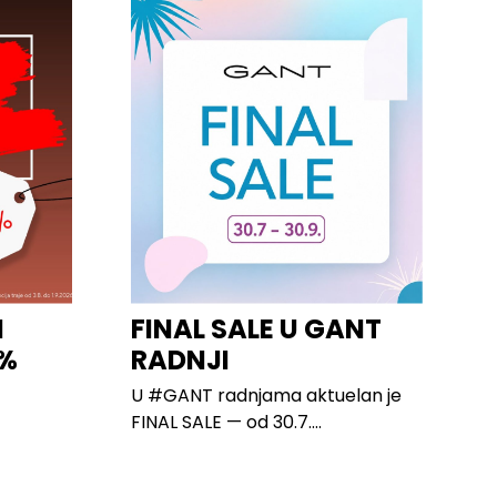
I
FINAL SALE U GANT
0%
RADNJI
U #GANT radnjama aktuelan je
FINAL SALE — od 30.7....