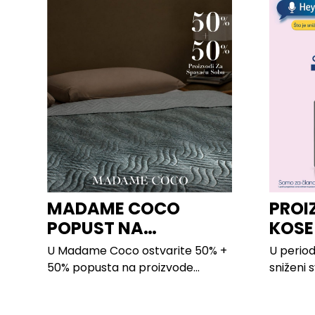
MADAME COCO
PROI
POPUST NA
KOSE
PROIZVODE ZA
LILLY
U Madame Coco ostvarite 50% +
U period
SPAVAĆU SOBU
50% popusta na proizvode...
sniženi 
kose svih