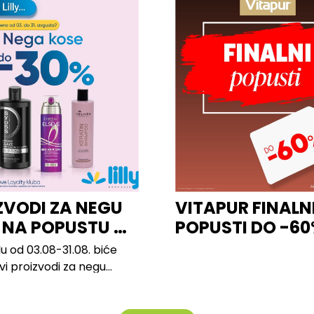
ZVODI ZA NEGU
VITAPUR FINALN
 NA POPUSTU U
POPUSTI DO -6
u od 03.08-31.08. biće
svi proizvodi za negu
 brendova, uključujući...