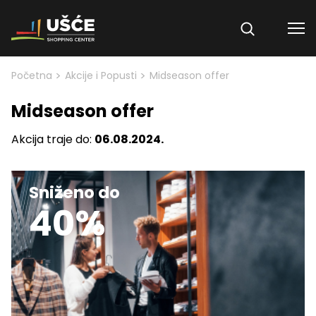
Skip to content
>
>
Početna
Akcije i Popusti
Midseason offer
Midseason offer
Akcija traje do:
06.08.2024.
Sniženo do
40%