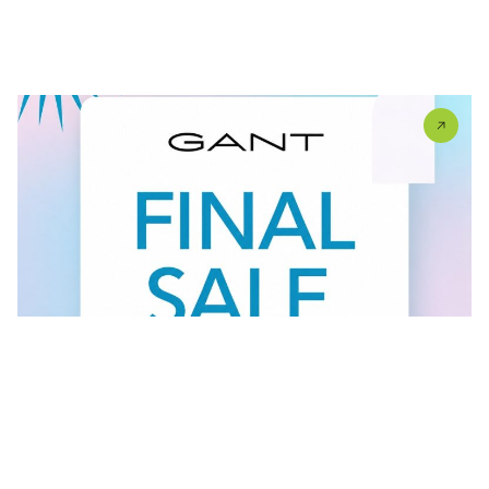
U #GANT radnjama aktuelan je FINAL SALE — od