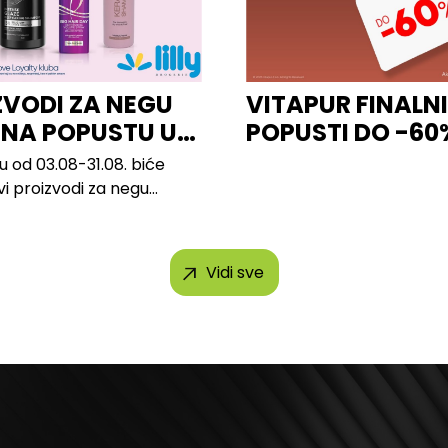
ZVODI ZA NEGU
VITAPUR FINALN
 NA POPUSTU U
POPUSTI DO -60
u od 03.08-31.08. biće
vi proizvodi za negu
 brendova, uključujući...
Vidi sve