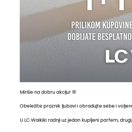
Miriše na dobru akciju! 🌸
Obeležite praznik ljubavi i obradujte sebe i vol
U LC Waikiki radnji uz jedan kupljeni parfem, drugi, 