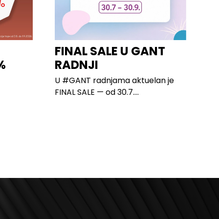
I
FINAL SALE U GANT
%
RADNJI
U #GANT radnjama aktuelan je
FINAL SALE — od 30.7....