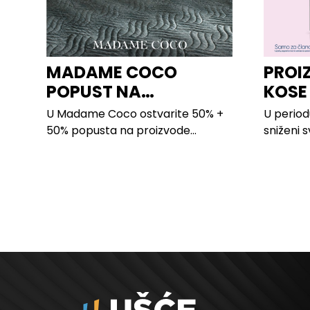
MADAME COCO
PROI
POPUST NA
KOSE
PROIZVODE ZA
LILLY
U Madame Coco ostvarite 50% +
U period
SPAVAĆU SOBU
50% popusta na proizvode...
sniženi s
kose svih