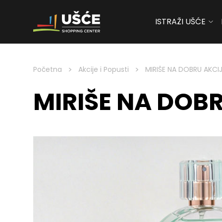
ISTRAŽI UŠĆE
Skip to content
>
>
Početna
Akcije i Popusti
MIRIŠE NA DOBRU AKCIJ
MIRIŠE NA DOB