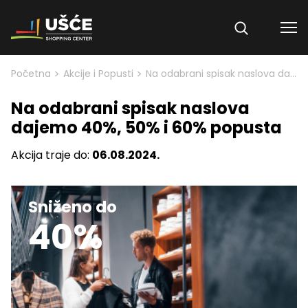
Skip to content
>
>
Početna
Akcije i Popusti
Na odabrani spisak naslova dajemo 40%, 50% i 60% popusta
Na odabrani spisak naslova
dajemo 40%, 50% i 60% popusta
Akcija traje do:
06.08.2024.
Sniženo do
40%