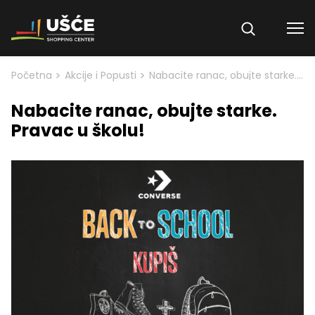
Skip to content
>
>
Početna
Akcije i Popusti
Nabacite ranac, obujte starke. Pravac u školu!
Nabacite ranac, obujte starke.
Pravac u školu!