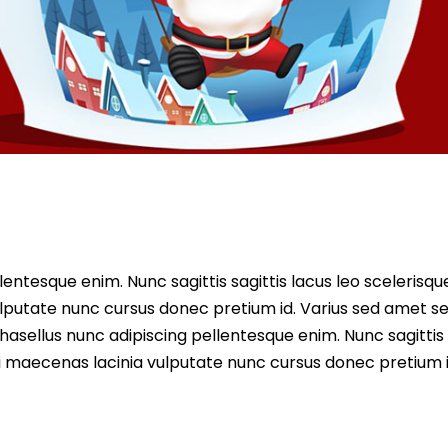
entesque enim. Nunc sagittis sagittis lacus leo scelerisqu
lputate nunc cursus donec pretium id. Varius sed amet s
asellus nunc adipiscing pellentesque enim. Nunc sagittis 
i maecenas lacinia vulputate nunc cursus donec pretium i