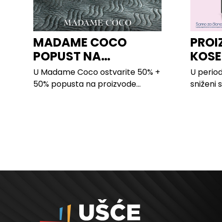
MADAME COCO
PROI
POPUST NA
KOSE
PROIZVODE ZA
LILLY
U Madame Coco ostvarite 50% +
U period
SPAVAĆU SOBU
50% popusta na proizvode...
sniženi 
kose svi