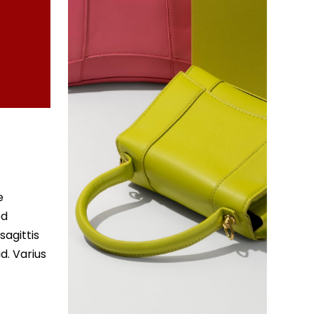
e
ed
sagittis
d. Varius