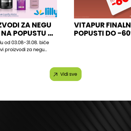
ZVODI ZA NEGU
VITAPUR FINALN
 NA POPUSTU U
POPUSTI DO -6
u od 03.08-31.08. biće
svi proizvodi za negu
h brendova, uključujući...
Vidi sve