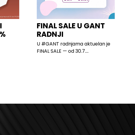
I
FINAL SALE U GANT
0%
RADNJI
U #GANT radnjama aktuelan je
FINAL SALE — od 30.7....