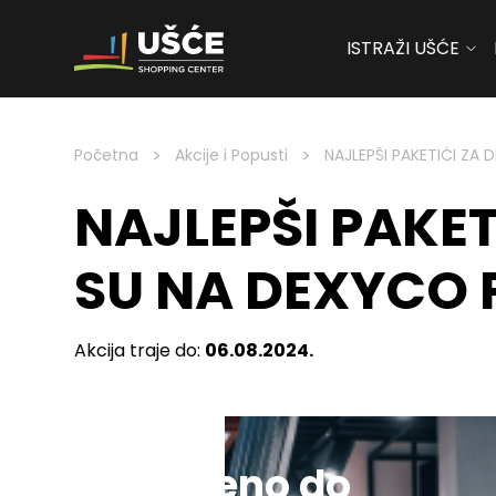
ISTRAŽI UŠĆE
Skip to content
>
>
Početna
Akcije i Popusti
NAJLEPŠI PAKETIĆI ZA 
NAJLEPŠI PAKET
SU NA DEXYCO 
Akcija traje do:
06.08.2024.
Sniženo do