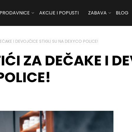
PRODAVNICE
AKCIJE I POPUSTI
ZABAVA
BLOG
DEČAKE I DEVOJČICE STIGLI SU NA DEXYCO POLICE!
IĆI ZA DEČAKE I DE
POLICE!