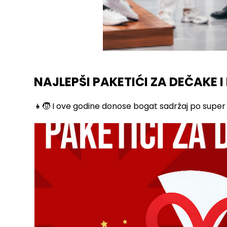
NAJLEPŠI PAKETIĆI ZA DEČAKE I
👧🧒 I ove godine donose bogat sadržaj po super c