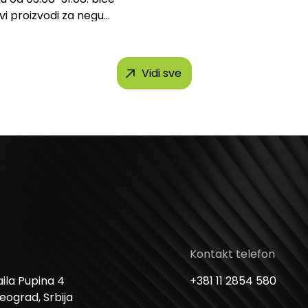
svi proizvodi za negu
h brendova, uključujući...
Vidi sve
Kontakt telefon
ila Pupina 4
+381 11 2854 580
Beograd, Srbija