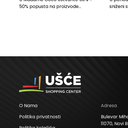
SPAVAĆU SOBU
50% popusta na proizvode...
sniženi 
kose svi
O Nama
Adresa
Politika privatnosti
Bulevar Miha
11070, Novi 
Politika kolačića