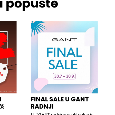
 i popuste
I
FINAL SALE U GANT
0%
RADNJI
U #GANT radnjama aktuelan je