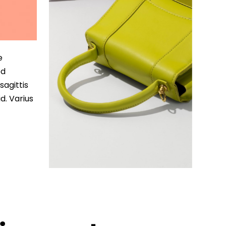
e
ed
sagittis
d. Varius