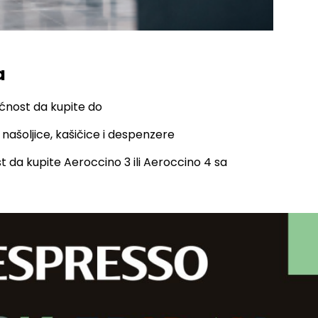
a
ćnost da kupite do
 na
šoljice, kašičice i despenzere
 da kupite Aeroccino 3 ili Aeroccino 4 sa