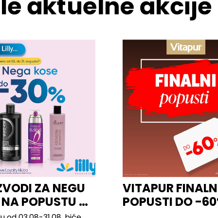
le aktuelne akcije
ZVODI ZA NEGU
VITAPUR FINALN
 NA POPUSTU U
POPUSTI DO -6
u od 03.08-31.08. biće