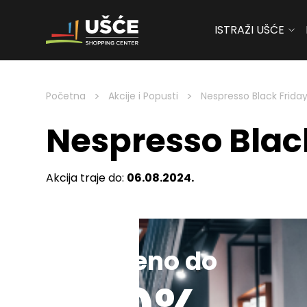
ISTRAŽI UŠĆE
Skip to content
>
>
Početna
Akcije i Popusti
Nespresso Black Frida
Nespresso Blac
Akcija traje do:
06.08.2024.
Sniženo do