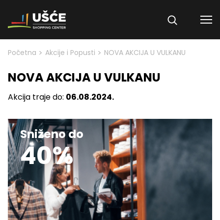
Skip to content
>
>
Početna
Akcije i Popusti
NOVA AKCIJA U VULKANU
NOVA AKCIJA U VULKANU
Akcija traje do:
06.08.2024.
Sniženo do
40%