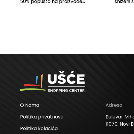
SPAVAĆU SOBU
50% popusta na proizvode...
sniženi 
kose svi
O Nama
Adresa
Politika privatnosti
Bulevar Miha
11070, Novi 
Politika kolačića