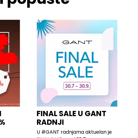
I
FINAL SALE U GANT
0%
RADNJI
U #GANT radnjama aktuelan je