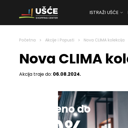
ISTRAŽI UŠĆE
Skip to content
>
>
Početna
Akcije i Popusti
Nova CLIMA kolekcija
Nova CLIMA kol
Akcija traje do:
06.08.2024.
Sniženo do