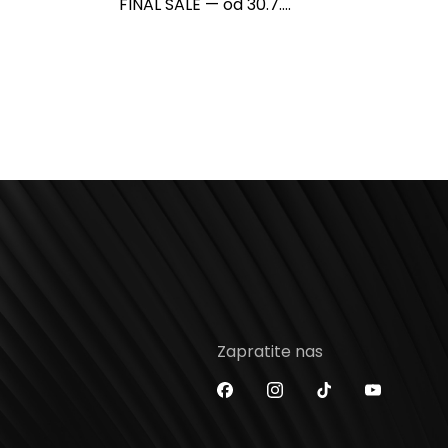
FINAL SALE — od 30.7....
Zapratite nas