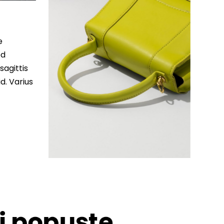
e
ed
sagittis
d. Varius
 i popuste