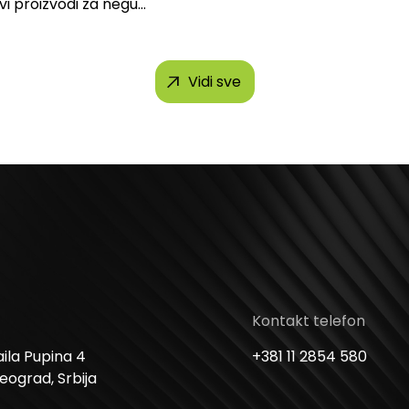
svi proizvodi za negu
h brendova, uključujući...
Vidi sve
Kontakt telefon
ila Pupina 4
+381 11 2854 580
Beograd, Srbija