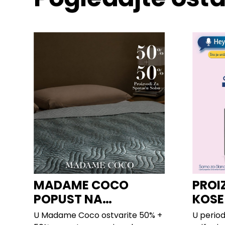
MADAME COCO
PROI
POPUST NA
KOSE
PROIZVODE ZA
LILLY
U Madame Coco ostvarite 50% +
U period