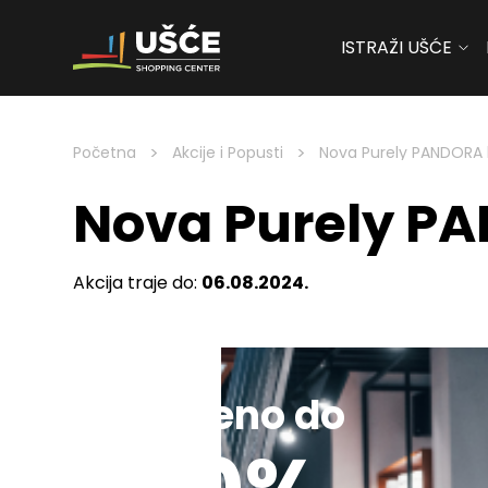
ISTRAŽI UŠĆE
Skip to content
>
>
Početna
Akcije i Popusti
Nova Purely PANDORA k
Nova Purely PA
Akcija traje do:
06.08.2024.
Sniženo do