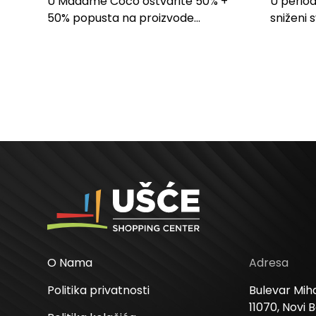
U Madame Coco ostvarite 50% +
U period
SPAVAĆU SOBU
50% popusta na proizvode...
sniženi 
kose svi
O Nama
Adresa
Politika privatnosti
Bulevar Miha
11070, Novi 