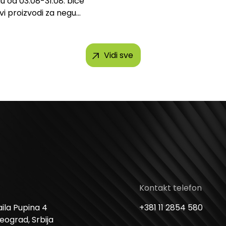
u od 03.08-31.08. biće
svi proizvodi za negu
h brendova, uključujući...
Vidi sve
Kontakt telefon
ila Pupina 4
+381 11 2854 580
Beograd, Srbija