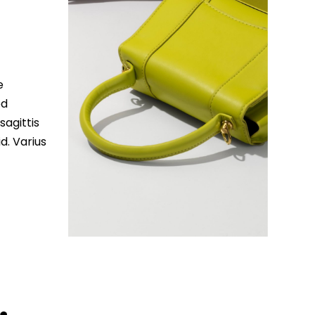
e
ed
sagittis
d. Varius