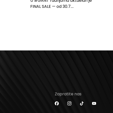
U #GANT radnjama aktuelan je
FINAL SALE — od 30.7....
Zapratite nas