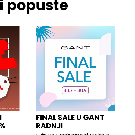
 i popuste
I
FINAL SALE U GANT
0%
RADNJI