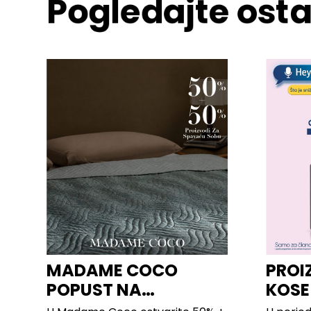
Pogledajte osta
MADAME COCO
PROI
POPUST NA
KOSE
PROIZVODE ZA
LILLY