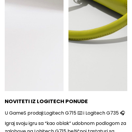
NOVITETI IZ LOGITECH PONUDE
U GameS prodaji:Logitech G715 ⌨️ i Logitech G735 🎧
Igraj svoju igru sa “kao oblak” udobnom podlogom za
zglobove na Lohitech G715 bežičnoj tastaturi sa