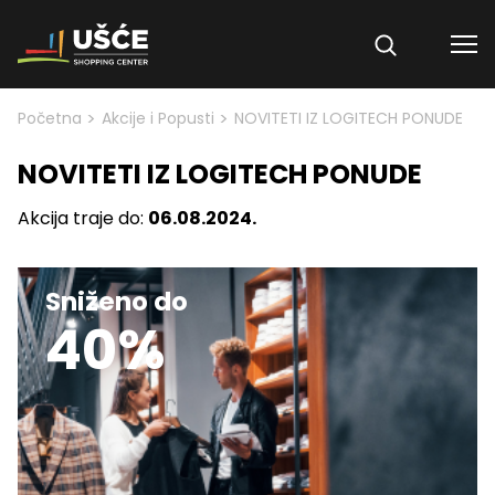
Skip to content
>
>
Početna
Akcije i Popusti
NOVITETI IZ LOGITECH PONUDE
NOVITETI IZ LOGITECH PONUDE
Akcija traje do:
06.08.2024.
Sniženo do
40%