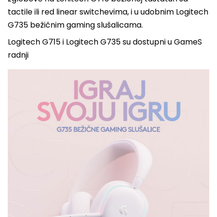
tactile ili red linear switchevima, i u udobnim Logitech
G735 bežičnim gaming slušalicama.
Logitech G715 i Logitech G735 su dostupni u GameS
radnji