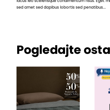
lacus leo scelerisque condimentum risus. Eget m
sed amet sed dapibus lobortis sed penatibus….
Pogledajte osta