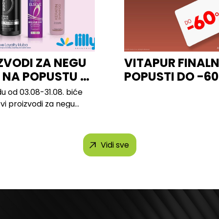
ZVODI ZA NEGU
VITAPUR FINALN
 NA POPUSTU U
POPUSTI DO -6
u od 03.08-31.08. biće
svi proizvodi za negu
h brendova, uključujući...
Vidi sve