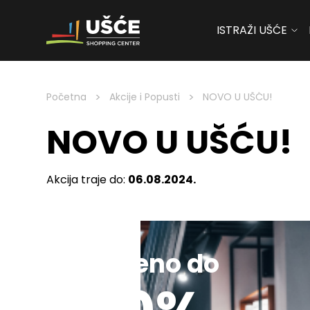
ISTRAŽI UŠĆE
Skip to content
>
>
Početna
Akcije i Popusti
NOVO U UŠĆU!
NOVO U UŠĆU!
Akcija traje do:
06.08.2024.
Sniženo do