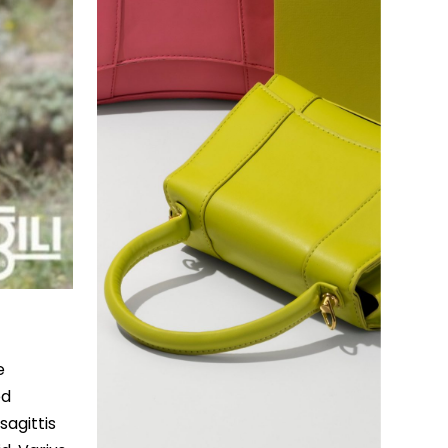
e
ed
sagittis