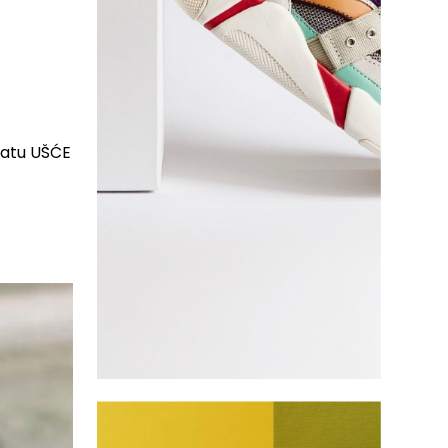
ratu UŠĆE