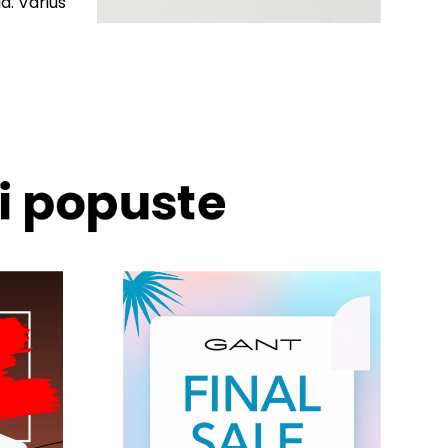
d. Varius
 i popuste