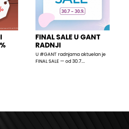
I
FINAL SALE U GANT
0%
RADNJI
U #GANT radnjama aktuelan je
FINAL SALE — od 30.7....