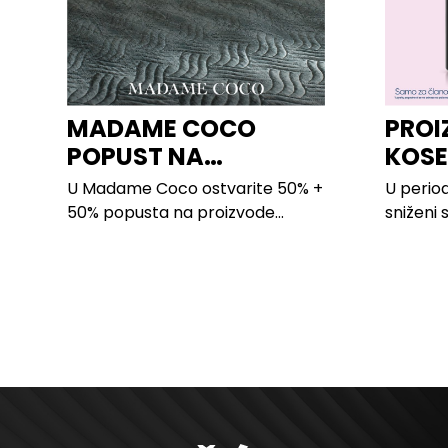
MADAME COCO
PROI
POPUST NA
KOSE
PROIZVODE ZA
LILLY
U Madame Coco ostvarite 50% +
U period
SPAVAĆU SOBU
50% popusta na proizvode...
sniženi 
kose svi