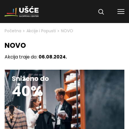
Skip to content
>
>
Početna
Akcije i Popusti
NOVO
NOVO
Akcija traje do:
06.08.2024.
Sniženo do
40%