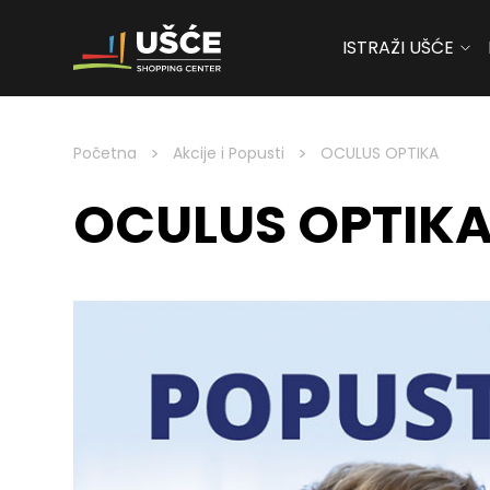
ISTRAŽI UŠĆE
Skip to content
>
>
Početna
Akcije i Popusti
OCULUS OPTIKA
OCULUS OPTIK