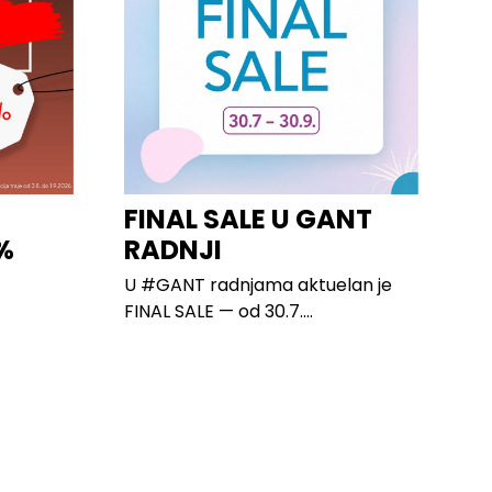
I
FINAL SALE U GANT
%
RADNJI
U #GANT radnjama aktuelan je
FINAL SALE — od 30.7....