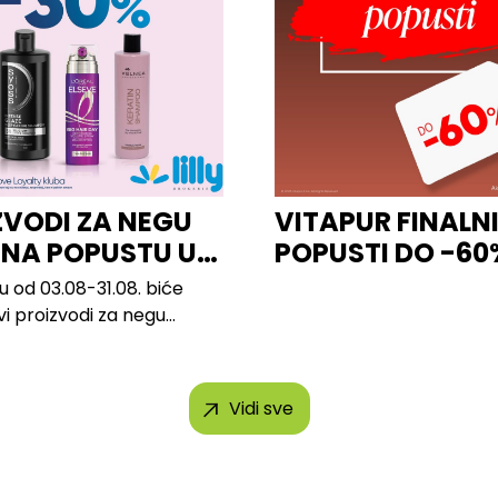
ZVODI ZA NEGU
VITAPUR FINALN
 NA POPUSTU U
POPUSTI DO -60
u od 03.08-31.08. biće
svi proizvodi za negu
 brendova, uključujući...
Vidi sve