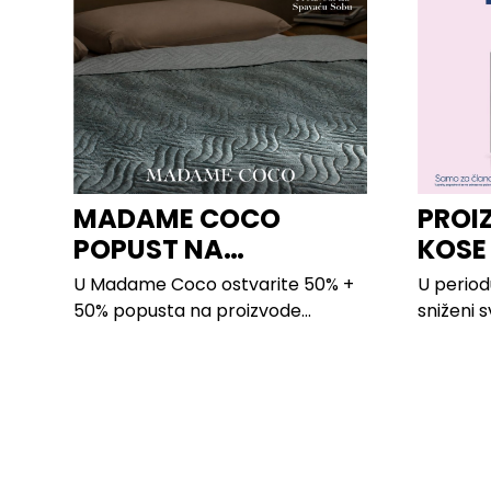
MADAME COCO
PROI
POPUST NA
KOSE
PROIZVODE ZA
LILLY
U Madame Coco ostvarite 50% +
U period
SPAVAĆU SOBU
50% popusta na proizvode...
sniženi 
kose svih