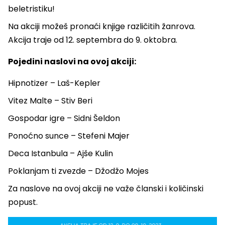
beletristiku!
Na akciji možeš pronaći knjige različitih žanrova.
Akcija traje od 12. septembra do 9. oktobra.
Pojedini naslovi na ovoj akciji:
Hipnotizer – Laš-Kepler
Vitez Malte – Stiv Beri
Gospodar igre – Sidni Šeldon
Ponoćno sunce – Stefeni Majer
Deca Istanbula – Ajše Kulin
Poklanjam ti zvezde – Džodžo Mojes
Za naslove na ovoj akciji ne važe članski i količinski
popust.