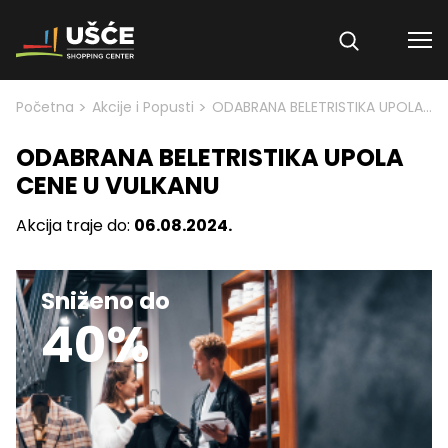
Skip to content
>
>
Početna
Akcije i Popusti
ODABRANA BELETRISTIKA UPOLA CENE U VULKANU
ODABRANA BELETRISTIKA UPOLA
CENE U VULKANU
Akcija traje do:
06.08.2024.
Sniženo do
40%