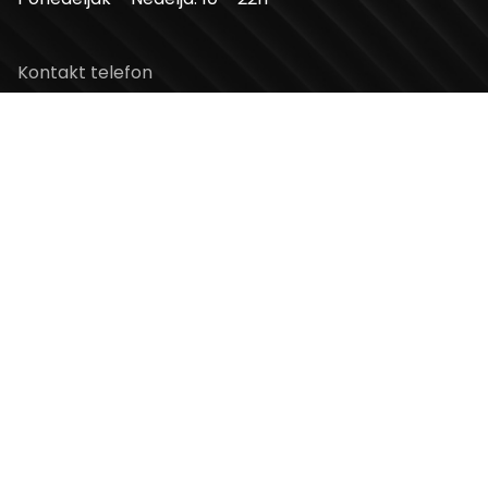
Kontakt telefon
+381 11 2854 580
Email
info@usceshoppingcenter.com
Zapratite nas
Web Design i Web Development
PopArt Studio
Copyright ©2026 UŠĆE Shopping Center. All Rights