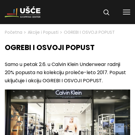
Skip to content
>
>
Početna
Akcije i Popusti
OGREBI I OSVOJI POPUST
OGREBI I OSVOJI POPUST
Samo u petak 2.6. u Calvin Klein Underwear radnji
20% popusta na kolekciju proleće-leto 2017. Popust
uključuje i akciju OGREBI I OSVOJI POPUST.