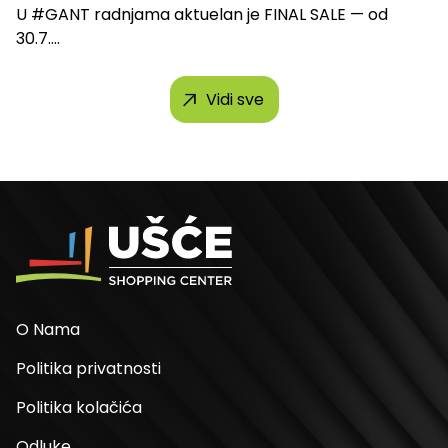
U #GANT radnjama aktuelan je FINAL SALE — od
30.7....
Vidi sve
O Nama
Politika privatnosti
Politika kolačića
Odluke