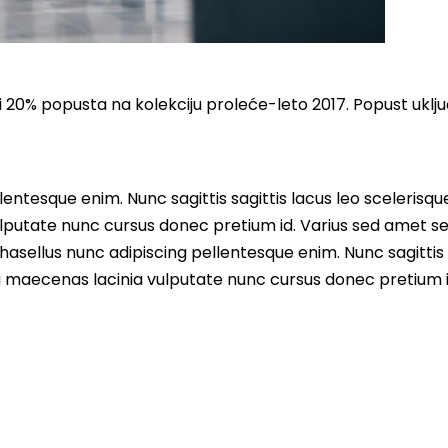
 20% popusta na kolekciju proleće-leto 2017. Popust uključ
entesque enim. Nunc sagittis sagittis lacus leo scelerisqu
lputate nunc cursus donec pretium id. Varius sed amet s
asellus nunc adipiscing pellentesque enim. Nunc sagittis 
i maecenas lacinia vulputate nunc cursus donec pretium i