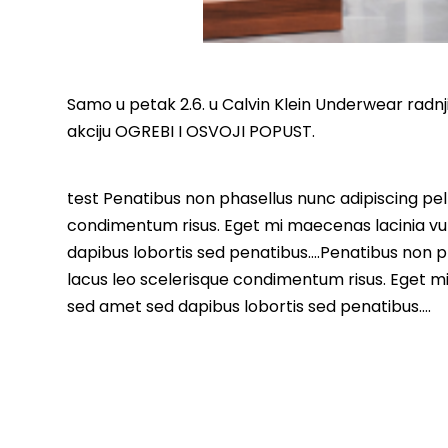
Samo u petak 2.6. u Calvin Klein Underwear radnji
akciju OGREBI I OSVOJI POPUST.
test Penatibus non phasellus nunc adipiscing pell
condimentum risus. Eget mi maecenas lacinia vu
dapibus lobortis sed penatibus….Penatibus non ph
lacus leo scelerisque condimentum risus. Eget m
sed amet sed dapibus lobortis sed penatibus….