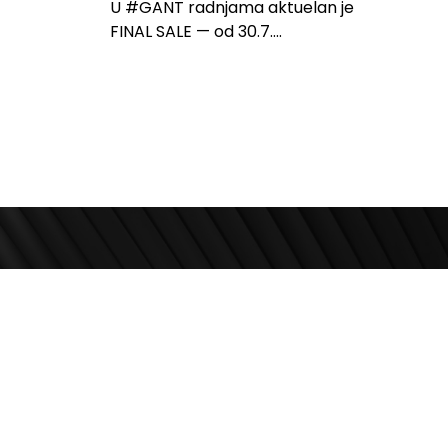
U #GANT radnjama aktuelan je
FINAL SALE — od 30.7....
Zapratite nas