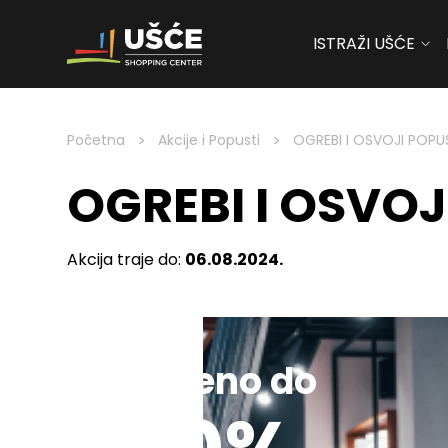
ISTRAŽI UŠĆE
Skip to content
>
>
Početna
Akcije i Popusti
OGREBI I OSVOJI POPU
OGREBI I OSVOJ
Akcija traje do:
06.08.2024.
Sniženo do