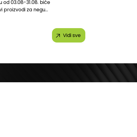
u od 03.08-31.08. biće
vi proizvodi za negu
 brendova, uključujući...
Vidi sve
Kontakt telefon
ila Pupina 4
+381 11 2854 580
Beograd, Srbija