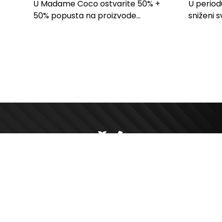
PROIZVODE ZA
LILLY
U Madame Coco ostvarite 50% +
U period
SPAVAĆU SOBU
50% popusta na proizvode...
sniženi s
kose svih
O Nama
Adresa
Politika privatnosti
Bulevar Miha
11070, Novi 