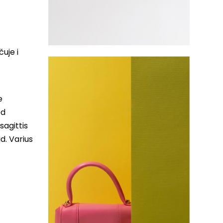
uje i
e
ed
sagittis
d. Varius