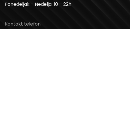
Ponedeljak – Nedelja: 10 – 22h
Kontakt telefon
+381 11 2854 580
Email
info@usceshoppingcenter.com
Zapratite nas
Web Design i Web Development
PopArt Studio