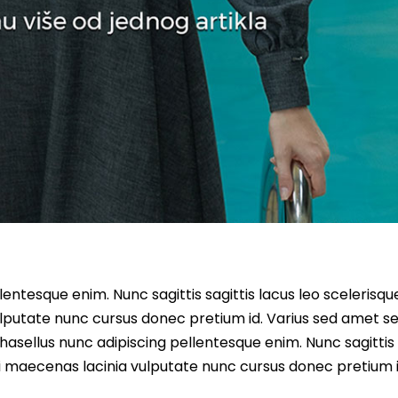
entesque enim. Nunc sagittis sagittis lacus leo scelerisqu
lputate nunc cursus donec pretium id. Varius sed amet s
asellus nunc adipiscing pellentesque enim. Nunc sagittis 
i maecenas lacinia vulputate nunc cursus donec pretium i