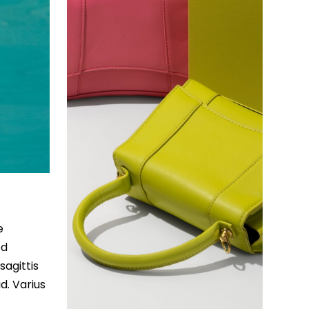
e
ed
sagittis
d. Varius