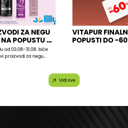
ZVODI ZA NEGU
VITAPUR FINALN
 NA POPUSTU U
POPUSTI DO -6
u od 03.08-31.08. biće
svi proizvodi za negu
h brendova, uključujući...
Vidi sve