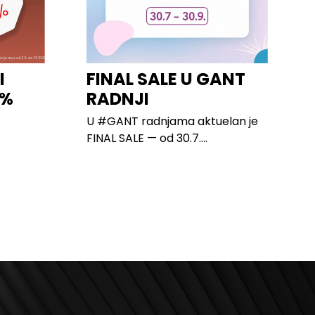
I
FINAL SALE U GANT
0%
RADNJI
U #GANT radnjama aktuelan je
FINAL SALE — od 30.7....