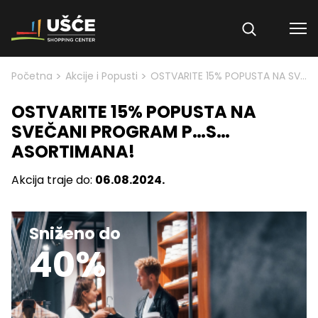
Skip to content
>
>
Početna
Akcije i Popusti
OSTVARITE 15% POPUSTA NA SVEČANI PROGRAM P…S… ASORTIMANA!
OSTVARITE 15% POPUSTA NA
SVEČANI PROGRAM P…S…
ASORTIMANA!
Akcija traje do:
06.08.2024.
Sniženo do
40%