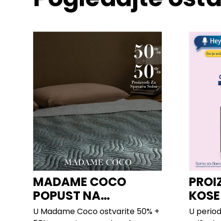
MADAME COCO
PROI
POPUST NA
KOSE
PROIZVODE ZA
LILLY
U Madame Coco ostvarite 50% +
U period