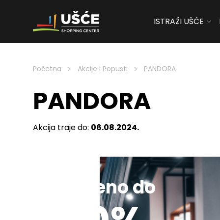
ISTRAŽI UŠĆE
Skip to content
>
>
Početna
Akcije i Popusti
PANDORA
PANDORA
Akcija traje do:
06.08.2024.
Sniženo do