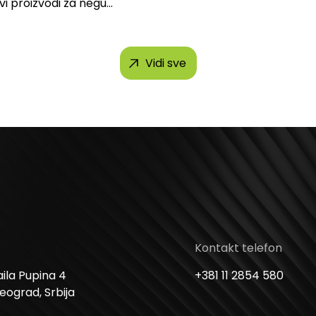
svi proizvodi za negu
h brendova, uključujući...
Vidi sve
Kontakt telefon
ila Pupina 4
+381 11 2854 580
Beograd, Srbija