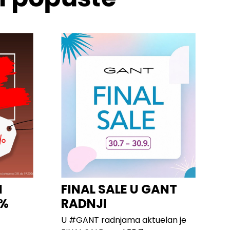
I
FINAL SALE U GANT
0%
RADNJI
U #GANT radnjama aktuelan je