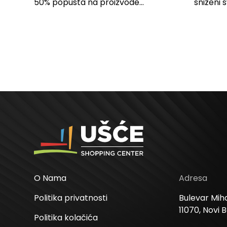
SPAVAĆU SOBU
50% popusta na proizvode...
sniženi 
kose svi
O Nama
Adresa
Politika privatnosti
Bulevar Miha
11070, Novi 
Politika kolačića