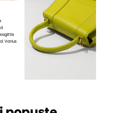
e
ed
sagittis
d. Varius
 i popuste