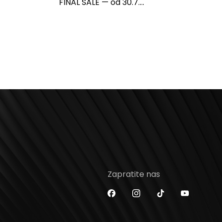
FINAL SALE — od 30.7....
Zapratite nas