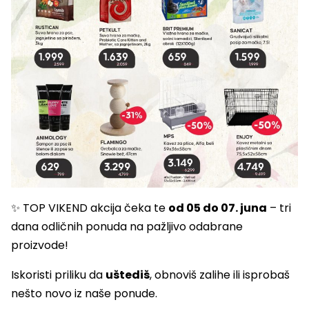
✨ TOP VIKEND akcija čeka te
od 05 do 07. juna
– tri
dana odličnih ponuda na pažljivo odabrane
proizvode!
Iskoristi priliku da
uštediš
, obnoviš zalihe ili isprobaš
nešto novo iz naše ponude.