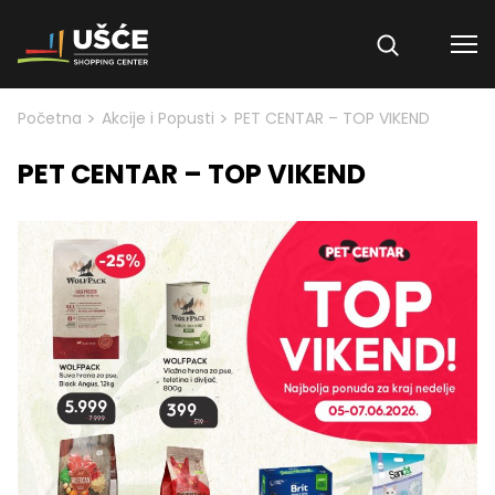
Skip to content
>
>
Početna
Akcije i Popusti
PET CENTAR – TOP VIKEND
PET CENTAR – TOP VIKEND