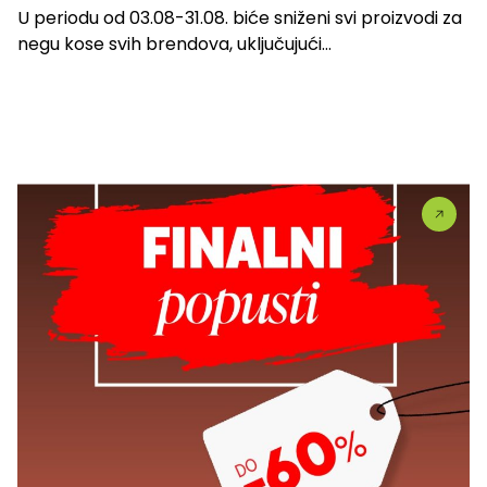
U periodu od 03.08-31.08. biće sniženi svi proizvodi za
negu kose svih brendova, uključujući...