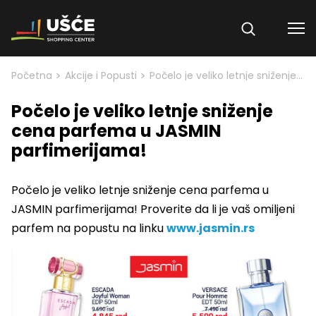
Skip to content
>
>
Početna
Akcije i Popusti
Počelo je veliko letnje sniženje cena parfema u JASMIN parfimerijama!
Počelo je veliko letnje sniženje
cena parfema u JASMIN
parfimerijama!
Počelo je veliko letnje sniženje cena parfema u
JASMIN parfimerijama! Proverite da li je vaš omiljeni
parfem na popustu na linku
www.jasmin.rs