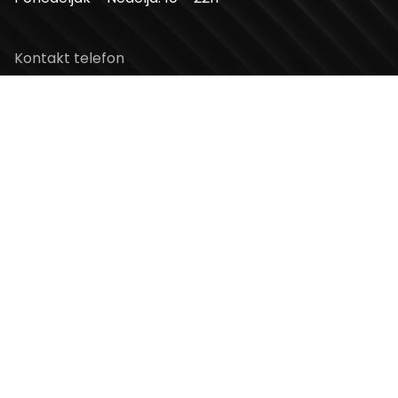
Kontakt telefon
+381 11 2854 580
Email
info@usceshoppingcenter.com
Zapratite nas
Web Design i Web Development
PopArt Studio
Copyright ©2026 UŠĆE Shopping Center. All Rights