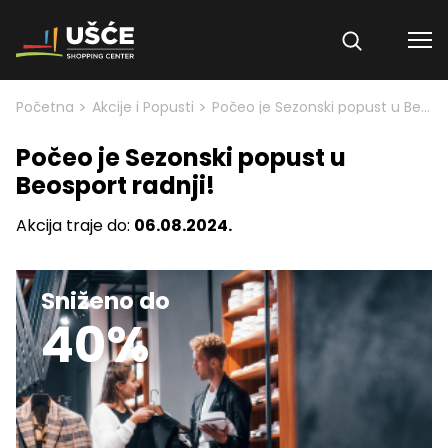
Skip to content
>
>
Početna
Akcije i Popusti
Počeo je Sezonski popust u Beosport radnji!
Počeo je Sezonski popust u
Beosport radnji!
Akcija traje do:
06.08.2024.
Sniženo do
40%