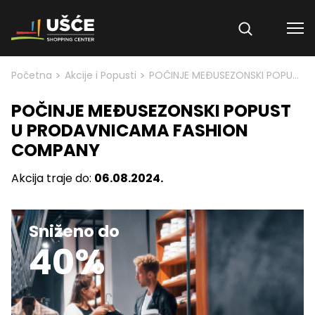
Skip to content
>
>
Početna
Akcije i Popusti
POČINJE MEĐUSEZONSKI POPUST U PRODAVNICAMA FASHION COMPANY
POČINJE MEĐUSEZONSKI POPUST
U PRODAVNICAMA FASHION
COMPANY
Akcija traje do:
06.08.2024.
Sniženo do
40%