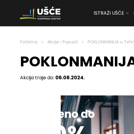
ISTRAŽI UŠĆE
Skip to content
>
>
Početna
Akcije i Popusti
POKLONMANIJA u Tehn
POKLONMANIJA 
Akcija traje do:
06.08.2024.
Sniženo do