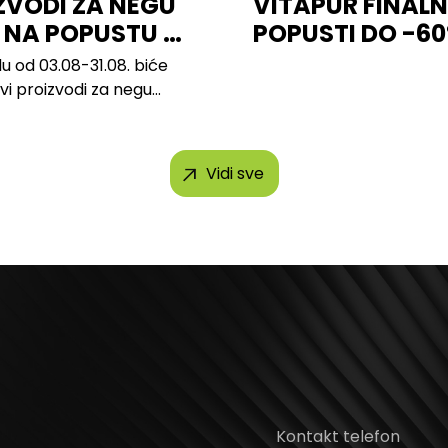
ZVODI ZA NEGU
VITAPUR FINALN
 NA POPUSTU U
POPUSTI DO -6
u od 03.08-31.08. biće
svi proizvodi za negu
h brendova, uključujući...
Vidi sve
Kontakt telefon