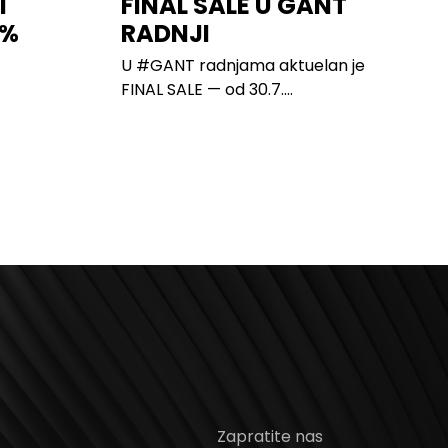
I
FINAL SALE U GANT
0%
RADNJI
U #GANT radnjama aktuelan je
FINAL SALE — od 30.7....
Zapratite nas