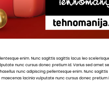
entesque enim. Nunc sagittis sagittis lacus leo scelerisqu
lputate nunc cursus donec pretium id. Varius sed amet s
asellus nunc adipiscing pellentesque enim. Nunc sagittis 
i maecenas lacinia vulputate nunc cursus donec pretium i