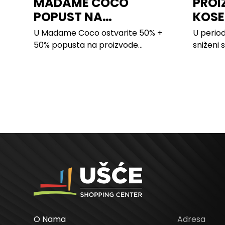
MADAME COCO
PROI
POPUST NA
KOSE
PROIZVODE ZA
LILLY
U Madame Coco ostvarite 50% +
U period
SPAVAĆU SOBU
50% popusta na proizvode...
sniženi 
kose svi
O Nama
Adresa