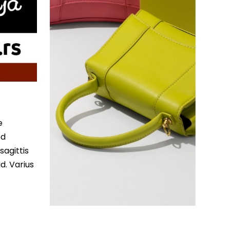
e
ed
sagittis
d. Varius