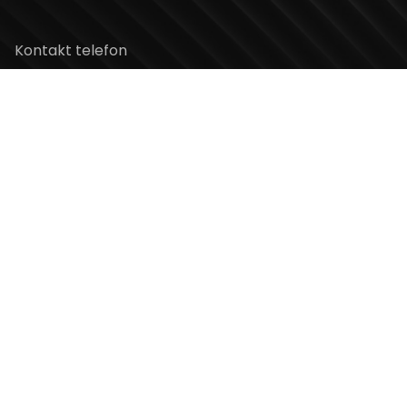
Kontakt telefon
+381 11 2854 580
Email
info@usceshoppingcenter.com
Zapratite nas
Web Design i Web Development
PopArt Studio
Copyright ©2026 UŠĆE Shopping Center. All Rights