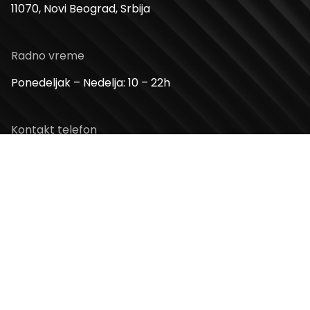
11070, Novi Beograd, Srbija
Radno vreme
Ponedeljak – Nedelja: 10 – 22h
Kontakt telefon
+381 11 2854 580
Email
info@usceshoppingcenter.com
Zapratite nas