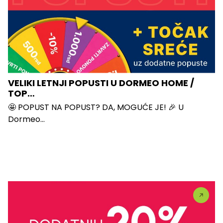
VELIKI LETNJI POPUSTI U DORMEO HOME /
TOP…
🤩 POPUST NA POPUST? DA, MOGUĆE JE! 🎉 U
Dormeo...