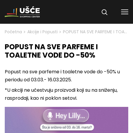
Skip to content
>
>
Početna
Akcije i Popusti
POPUST NA SVE PARFEME I TOALETNE VODE DO -50%
POPUST NA SVE PARFEME I
TOALETNE VODE DO -50%
Popust na sve parfeme i toaletne vode do -50% u
periodu od 03.03.- 16.03.2025.
*U akciji ne učestvuju proizvodi koji su na sniženju,
rasprodaji, kao ni poklon setovi.